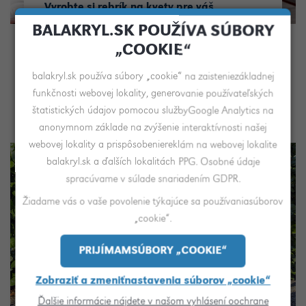
Vyrobte si rebrík na kvety pre váš
farebnejší život
BALAKRYL.SK POUŽÍVA SÚBORY
„COOKIE“
Páčil sa vám v časopise alebo na Instagrame
kvetináč, rebrík či iný zaujímavý doplnok, ale nikde
balakryl.sk používa súbory „cookie“ na zaisteniezákladnej
v obchode ste ho nemohli zohnať? Pustite sa do
funkčnosti webovej lokality, generovanie používateľských
jeho výroby sami.
štatistických údajov pomocou službyGoogle Analytics na
anonymnom základe na zvýšenie interaktívnosti našej
webovej lokality a prispôsobeniereklám na webovej lokalite
balakryl.sk a ďalších lokalitách PPG. Osobné údaje
spracúvame v súlade snariadením GDPR.
Žiadame vás o vaše povolenie týkajúce sa používaniasúborov
„cookie“.
PRIJÍMAMSÚBORY „COOKIE“
Zobraziť a zmeniťnastavenia súborov „cookie“
Ako na patinovanie
Ďalšie informácie nájdete v našom vyhlásení oochrane