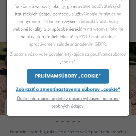
nábytok.
funkčnosti webovej lokality, generovanie používateľských
štatistických údajov pomocou službyGoogle Analytics na
anonymnom základe na zvýšenie interaktívnosti našej
webovej lokality a prispôsobeniereklám na webovej lokalite
balakryl.sk a ďalších lokalitách PPG. Osobné údaje
spracúvame v súlade snariadením GDPR.
Žiadame vás o vaše povolenie týkajúce sa používaniasúborov
„cookie“.
PRIJÍMAMSÚBORY „COOKIE“
Zobraziť a zmeniťnastavenia súborov „cookie“
Ďalšie informácie nájdete v našom vyhlásení oochrane
Ako na to?
osobných údajov.
Pripravíme si farbu, rukavice a štetce veľké podľa natieraného