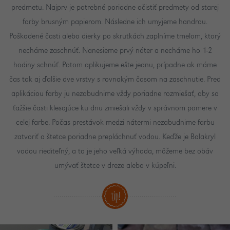
predmetu. Najprv je potrebné poriadne očistiť predmety od starej
farby brusným papierom. Následne ich umyjeme handrou.
Poškodené časti alebo dierky po skrutkách zaplníme tmelom, ktorý
necháme zaschnúť. Nanesieme prvý náter a necháme ho 1-2
hodiny schnúť. Potom aplikujeme ešte jednu, prípadne ak máme
čas tak aj ďalšie dve vrstvy s rovnakým časom na zaschnutie. Pred
aplikáciou farby ju nezabudnime vždy poriadne rozmiešať, aby sa
ťažšie časti klesajúce ku dnu zmiešali vždy v správnom pomere v
celej farbe. Počas prestávok medzi nátermi nezabudnime farbu
zatvoriť a štetce poriadne prepláchnuť vodou. Keďže je Balakryl
vodou riediteľný, a to je jeho veľká výhoda, môžeme bez obáv
umývať štetce v dreze alebo v kúpeľni.