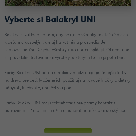
Vyberte si Balakryl UNI
Balakryl si zakladá na tom, aby boli jeho výrobky priateľské nielen
k deťom a dospelým, ale aj k životnému prostrediu. Je
samozrejmosťou, že jeho výrobky túto normu spĺňajú. Okrem toho
sú pravidelne testované aj výrobky, u ktorých to nie je potrebné.
Farby Balakryl UNI patria u rodičov medzi najpopulárnejšie farby
na drevo pre deti. Môžeme ich použiť aj na kovové hračky a detský
nábytok, kuchynky, domčeky a pod.
Farby Balakryl UNI majú taktiež atest pre priamy kontakt s
potravinami. Preto nimi môžeme natierať napríklad aj detský riad.