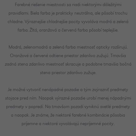
Farebné riešenie miestnosti sa riadi niektorými dôležitými
pravidlami. Biela farba je prakticky neutrálna, ale pôsobí trochu
chladne. Výraznejšie chladnejšie pocity vyvoláva modrá a zelená
farba. Žltá, oranžová a červená farba pôsobí teplejšie.
Modrá, zelenomodrá a zelená farba miestnosť opticky rozširujú.
Oranžové a červené odtiene priestor zdanlivo zužujú. Tmavšia
zadná stena zdanlivo miestnosť skracuje a podobne tmavšia bočná
stena priestor zdanlivo zužuje.
Je možné vytvoriť nenápadné pozadie a tým zvýrazniť predmety
stojace pred ním. Naopak výrazné pozadie urobí menej nápadnými
predmety v popredí. Na tmavšom pozadí vyniknú svetlé predmety
a naopak. Je známe, že niektoré farebné kombinácie pôsobia
príjemne a niektoré vyvolávajú nepríjemné pocity.