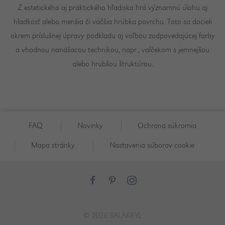
Z estetického aj praktického hľadiska hrá významnú úlohu aj
hladkosť alebo menšia či väčšia hrúbka povrchu. Toto sa docieli
okrem príslušnej úpravy podkladu aj voľbou zodpovedajúcej farby
a vhodnou nanášacou technikou, napr., valčekom s jemnejšou
alebo hrubšou štruktúrou.
FAQ
Novinky
Ochrana súkromia
Mapa stránky
Nastavenia súborov cookie
© 2026 BALAKRYL