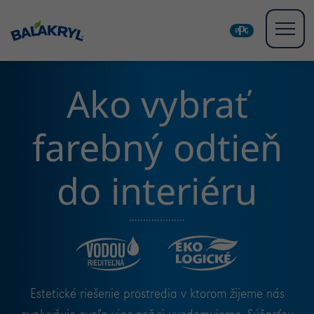
Ako vybrať
farebný odtieň
do interiéru
Estetické riešenie prostredia v ktorom žijeme nás