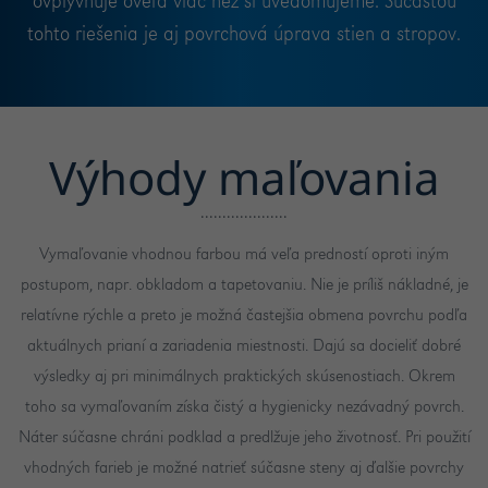
ovplyvňuje oveľa viac než si uvedomujeme. Súčasťou
tohto riešenia je aj povrchová úprava stien a stropov.
Výhody maľovania
Vymaľovanie vhodnou farbou má veľa predností oproti iným
postupom, napr. obkladom a tapetovaniu. Nie je príliš nákladné, je
relatívne rýchle a preto je možná častejšia obmena povrchu podľa
aktuálnych prianí a zariadenia miestnosti. Dajú sa docieliť dobré
výsledky aj pri minimálnych praktických skúsenostiach. Okrem
toho sa vymaľovaním získa čistý a hygienicky nezávadný povrch.
Náter súčasne chráni podklad a predlžuje jeho životnosť. Pri použití
vhodných farieb je možné natrieť súčasne steny aj ďalšie povrchy