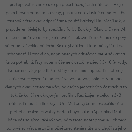
postupovať rovnako ako pri predchádzajúcich náteroch. Ak je
povrch dverí dobre pripravený, pristúpime k vlastnému náteru. Pre
farebný náter dverí odporúčame použiť Balakryl Uni Mat/Lesk, v
prípade len bielej farby špeciálnu farbu Balakryl Okná a Dvere. Ak
chceme mať dvere biele, krémové či inak svetlé, môžeme ako prvý
náter použiť základnú farbu Balakryl Základ, ktorá má vyššiu kryciu
schopnosť. U tmavších, napr. hnedých odtieňoch nie je základná
farba potrebná. Prvý náter môžeme čiastočne zriediť 5–10 % vody.
Natierame vždy pozdĺž štruktúry dreva, nie naprieč. Pri nátere je
lepšie dvere vysadiť a natierať vo vodorovnej polohe. V prípade
členitých dverí natierame vždy po celých jednotlivých častiach a to
tak, že končíme okrajovými profilmi. Realizujeme celkom 2–3
nátery. Pri použití Balakrylu Uni Mat sa výborne osvedčilo ešte
pretretie poslednej vrstvy bezfarebným lakom Sportakryl Mat.
Určite vás zaujíma, aké výhody nám tento náter prinesie. Tak teda
po prvé sa výrazne zníži možné znečistenie náteru a zlepší sa jeho