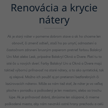
Renovácia a krycie
nátery
Ak je starý náter v pomerne dobrom stave a ak ho chceme len
obnoviť, či zmeniť odtieň, stačí ho po umytí, odmastení a
čiastočnom zdrsnení brusným papierom pretrieť farbou Balakryl
Uni Mat alebo Lesk, prípadne Balakryl Okná a Dvere. Platí tu to
isté čo u nových dverí. Farby Balakryl Uni a Okná a Dvere majú
taktiež výbornú priľnavosť na staré nátery, a to ako syntetické, tak
aj olejové. Možno ich použiť aj pri pretieraní bezfarebných či
lazúrovacích náterov. Môže sa nám tiež stať, že náter je vo veľkej
ploche v poriadku a poškodený je len miestami, alebo sa trochu
lúpe. Ak je priľnavosť dobrá, zbrúsime len ošúpané, či mierne
poškodené miesta, aby nám nevznikli ostré hrany prechodu a celú