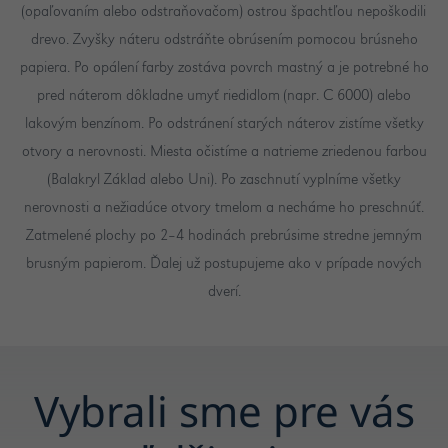
(opaľovaním alebo odstraňovačom) ostrou špachtľou nepoškodili
drevo. Zvyšky náteru odstráňte obrúsením pomocou brúsneho
papiera. Po opálení farby zostáva povrch mastný a je potrebné ho
pred náterom dôkladne umyť riedidlom (napr. C 6000) alebo
lakovým benzínom. Po odstránení starých náterov zistíme všetky
otvory a nerovnosti. Miesta očistíme a natrieme zriedenou farbou
(Balakryl Základ alebo Uni). Po zaschnutí vyplníme všetky
nerovnosti a nežiadúce otvory tmelom a necháme ho preschnúť.
Zatmelené plochy po 2–4 hodinách prebrúsime stredne jemným
brusným papierom. Ďalej už postupujeme ako v prípade nových
dverí.
Vybrali sme pre vás