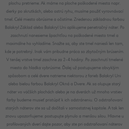
plochu pretrieme. Ak máme na ploche poškodené miesta napr.
dierky po skrutkách, alebo ostrú ryhu, musíme použiť vyrovnávací
tmel. Celé miesto obrúsime a očistíme. Zriedenou základnou farbou
Balakryl Základ alebo Balakryl Uni aplikujeme penetračný náter. Po
zaschnutí nanesieme špachtľou na poškodené miesto tmel a
maximálne ho vyhladíme. Snažte sa, aby ste tmel naniesli len tam,
kde je potrebný. Inak vám pribudne práca so zbytočným brúsením.
V tenšej vrstve tmel zaschne za 2–4 hodiny. Po zaschnutí tmelené
miesto do hladka vybrúsime. Ďalej už postupujeme obvyklým
spôsobom a celé dvere natrieme niektorou z farieb Balakryl Uni
alebo bielou farbou Balakryl Okná a Dvere. Ak sa olupuje starý
náter vo väčších plochách alebo je na dverách už mnoho vrstiev
farby budeme musieť pristúpiť k ich odstráneniu. O odstraňovaní
starých náterov ste sa už dočítali v samostatnej kapitole. A tak len
znovu upozorňujeme: postupujte plynulo a menšou silou. Hlavne u
profilovaných dverí dajte pozor, aby ste pri odstraňovaní náterov