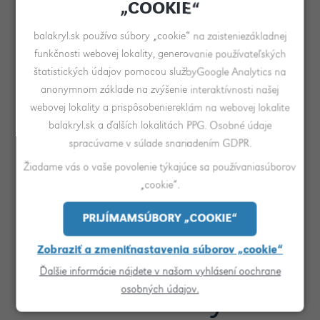
odstraňovať. Vždy je
„COOKIE“
balakryl.sk používa súbory „cookie“ na zaisteniezákladnej
ale dobré náter
funkčnosti webovej lokality, generovanie používateľských
štatistických údajov pomocou službyGoogle Analytics na
odmastiť, dôkladne
anonymnom základe na zvýšenie interaktívnosti našej
webovej lokality a prispôsobeniereklám na webovej lokalite
umyť a čiastočne
balakryl.sk a ďalších lokalitách PPG. Osobné údaje
spracúvame v súlade snariadením GDPR.
zdrsniť.
Žiadame vás o vaše povolenie týkajúce sa používaniasúborov
„cookie“.
PRIJÍMAMSÚBORY „COOKIE“
Renovácia
Zobraziť a zmeniťnastavenia súborov „cookie“
Ďalšie informácie nájdete v našom vyhlásení oochrane
bezfarebným
osobných údajov.