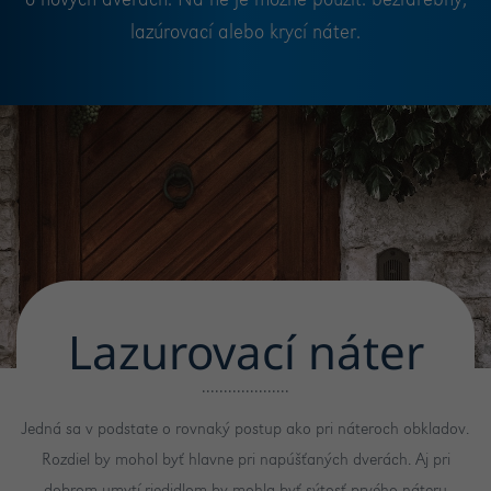
o nových dverách. Na ne je možné použiť: bezfarebný,
lazúrovací alebo krycí náter.
Lazurovací náter
Jedná sa v podstate o rovnaký postup ako pri náteroch obkladov.
Rozdiel by mohol byť hlavne pri napúšťaných dverách. Aj pri