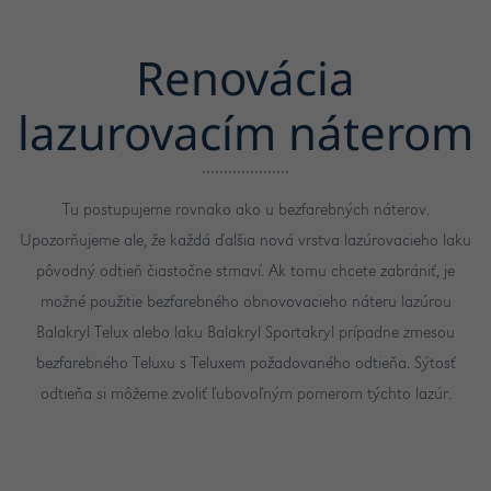
Renovácia
lazurovacím náterom
Tu postupujeme rovnako ako u bezfarebných náterov.
Upozorňujeme ale, že každá ďalšia nová vrstva lazúrovacieho laku
pôvodný odtieň čiastočne stmaví. Ak tomu chcete zabrániť, je
možné použitie bezfarebného obnovovacieho náteru lazúrou
Balakryl Telux alebo laku Balakryl Sportakryl prípadne zmesou
bezfarebného Teluxu s Teluxem požadovaného odtieňa. Sýtosť
odtieňa si môžeme zvoliť ľubovoľným pomerom týchto lazúr.