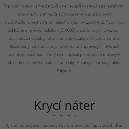
V prvom rade musíme zistiť, či sme nekúpili dvere už s penetračným
náterom. Ak zistíme, že sú napustené rozpúšťadlovým
napúšťadlom, necháme ich niekoľko týždňov zaschýnať. Potom ich
dôkladne omyjeme riedidlom (C 6000) alebo lakovým benzínom,
aby vodou riediteľný lak mohol dobre zakotviť v póroch dreva.
Bezfarebný náter zrealizujeme na takto pripravených dverách
rovnakým postupom, ktorý sme popísali pri náteroch drevených
obkladov. Tu môžeme použiť oba laky: Balakryl Sportakryl alebo
Polyurex.
Krycí náter
Aj v tomto prípade musíme pri úprave povrchu napustených dverí