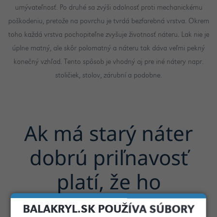
umývateľnosť. Po druhé sa zvýši odolnosť proti mechanickému
poškodeniu, pretože na povrchu je tvrdá bezfarebná vrstva. Okrem
toho každá vrstva pochopiteľne zvyšuje životnosť náteru. Lak nie je
úplne matný, ale skôr polomatný a náteru tak dáva veľmi pekný
konečný vzhľad. Tento spôsob je vhodný aj pre iné nátery napr.
stoličiek, stolov, zárubní a podobne.
Ak má starý náter
dobrú priľnavosť
platí, že ho
nemusíme
BALAKRYL.SK POUŽÍVA SÚBORY