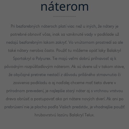
náterom
Pri bezfarebných náteroch platí viac než u iných, že nátery je
potrebné obnoviť včas, inak sa vzniknuté vady v podklade už
nedajú bezfarebným lakom zakryť. Vo vnútornom prostredí sa ale
také nátery nerobia často. Použiť tu môžeme opäť laky Balakryl
Sportakryl a Polyurex. Tie majú veľmi dobrú priľnavosť aj k
pôvodným rozpúšťadlovým náterom. Ak sú dvere už v takom stave,
že obyčajné pretretie nestačí z dôvodu prílišného stmavnutia či
zosivenia podkladu a aj naďalej chceme mať tieto dvere v
prírodnom prevedení, je najlepšie starý náter aj s vrchnou vrstvou
dreva obrúsiť a postupovať ako pri nátere nových dverí. Ak ani po
prebrúsení nie je plocha podľa Vašich predstáv, je vhodnejšie použiť
hrubovrstvú lazúru Balakryl Telux.