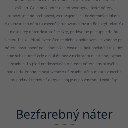
dobrom umytí riedidlom by mohla byť sýtosť prvého náteru
znížená. Ak je prvý náter dostatočne sýty, ďalšie nátery,
samozrejme po prebrúsení, zrealizujeme len bezfarebným lakom.
Ako lazúra sa nám tu osvedčí hrubovrstvá lazúra Balakryl Telux. Ak
nie je prvý náter dostatočne sýty, pridávame postupne ďalšiu
vrstvu Teluxu. Ak sú dvere členité alebo z paluboviek, je vhodné pri
nátere postupovať po jednotlivých častiach (palubovkách) tak, aby
sme stihli natrieť celý diel skôr, než v niektorom mieste napojenia
zaschne. To platí predovšetkým o prvom nátere nasiakavého
podkladu. Prípadné nastavenie v už zaschnutého miesta zanechá
pri prekrytí tmavšie škvrny a spoj je aj po zaschnutí viditeľný.
Bezfarebný náter