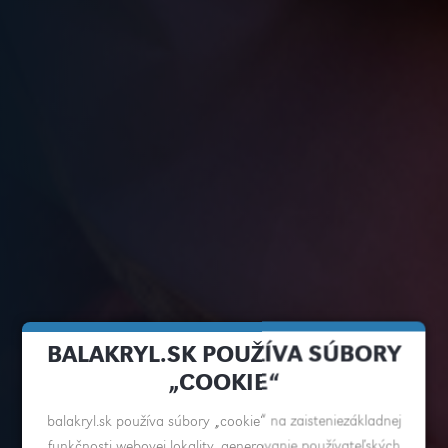
BALAKRYL.SK POUŽÍVA SÚBORY
„COOKIE“
balakryl.sk používa súbory „cookie“ na zaisteniezákladnej
funkčnosti webovej lokality, generovanie používateľských