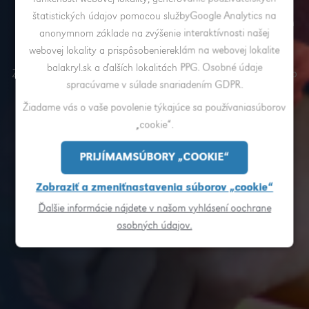
Rady a inšpirácie
štatistických údajov pomocou službyGoogle Analytics na
anonymnom základe na zvýšenie interaktívnosti našej
webovej lokality a prispôsobeniereklám na webovej lokalite
balakryl.sk a ďalších lokalitách PPG. Osobné údaje
Zvelebujete si radi svoje domovy a hľadáte tipy a triky ako
spracúvame v súlade snariadením GDPR.
na to? Tak sledujte naše inšpiratívne články!.
Žiadame vás o vaše povolenie týkajúce sa používaniasúborov
„cookie“.
Inšpirujte sa
PRIJÍMAMSÚBORY „COOKIE“
Zobraziť a zmeniťnastavenia súborov „cookie“
Ďalšie informácie nájdete v našom vyhlásení oochrane
osobných údajov.