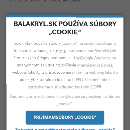
V tomto trendu pokračujeme dodnes.
BALAKRYL.SK POUŽÍVA SÚBORY
„COOKIE“
balakryl.sk používa súbory „cookie“ na zaisteniezákladnej
funkčnosti webovej lokality, generovanie používateľských
štatistických údajov pomocou službyGoogle Analytics na
anonymnom základe na zvýšenie interaktívnosti našej
webovej lokality a prispôsobeniereklám na webovej lokalite
balakryl.sk a ďalších lokalitách PPG. Osobné údaje
spracúvame v súlade snariadením GDPR.
Žiadame vás o vaše povolenie týkajúce sa používaniasúborov
„cookie“.
Raketový vzostup vodou
riediteľných náterov
PRIJÍMAMSÚBORY „COOKIE“