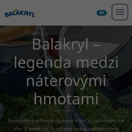
Balakryl –
legenda medzi
náterovými
hmotami
Naše náterové hmoty na drevo a kov sú jednotkami na
trhu. A nielen tie. Aj ostatné vodou riediteľné farby