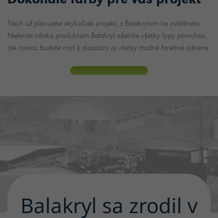
Dokonalé farby pre váš projekt
Nech už plánujete akýkoľvek projekt, s Balakrylom ho zvládnete.
Nielenže vďaka produktom Balakryl ošetríte všetky typy povrchov,
ale naviac budete mať k dispozícii aj všetky možné farebné odtiene.
Balakryl sa zrodil v