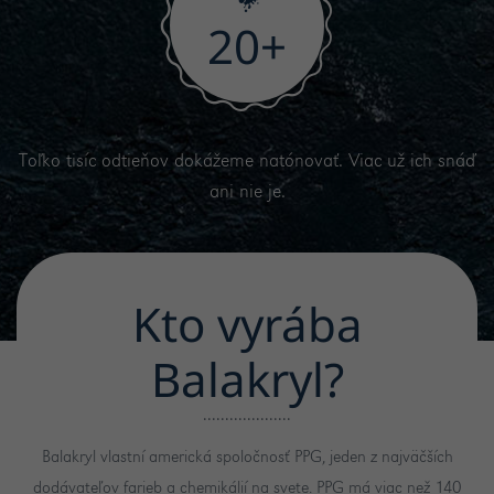
20
+
Toľko tisíc odtieňov dokážeme natónovať. Viac už ich snáď
ani nie je.
Kto vyrába
Balakryl?
Balakryl vlastní americká spoločnosť PPG, jeden z najväčších
dodávateľov farieb a chemikálií na svete. PPG má viac než 140