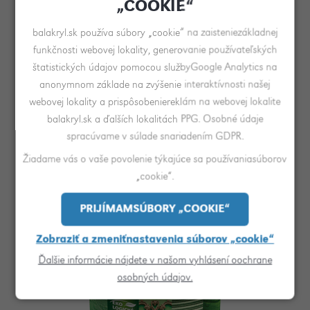
„COOKIE“
balakryl.sk používa súbory „cookie“ na zaisteniezákladnej
funkčnosti webovej lokality, generovanie používateľských
Balakryl UNI Lesk
štatistických údajov pomocou službyGoogle Analytics na
anonymnom základe na zvýšenie interaktívnosti našej
Vodou riediteľná vrchná farba s univerzálnym použitím
webovej lokality a prispôsobeniereklám na webovej lokalite
určená na nové aj renovačné vrchné nátery kovu, dreva,
balakryl.sk a ďalších lokalitách PPG. Osobné údaje
betónu, omietok a ďalších materiálov v interiéri a exteriéri.
spracúvame v súlade snariadením GDPR.
Vypočítať pokrytie
Vyberte si farbu
Žiadame vás o vaše povolenie týkajúce sa používaniasúborov
„cookie“.
PRIJÍMAMSÚBORY „COOKIE“
Zobraziť a zmeniťnastavenia súborov „cookie“
Ďalšie informácie nájdete v našom vyhlásení oochrane
osobných údajov.