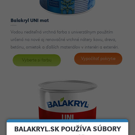
Balakryl UNI mat
Vodou riediteľná vrchná farba s univerzálnym použitím
určená na nové aj renovačné vrchné nátery kovu, dreva,
betónu, omietok a ďalších materiálov v interiéri a exteriéri.
Vypočítať pokrytie
Vyberte si farbu
BALAKRYL.SK POUŽÍVA SÚBORY