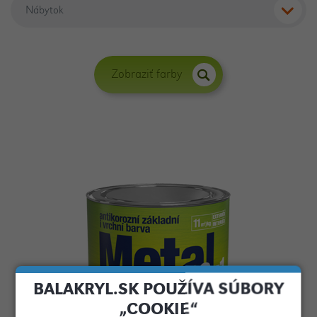
Zobraziť farby
BALAKRYL.SK POUŽÍVA SÚBORY
„COOKIE“