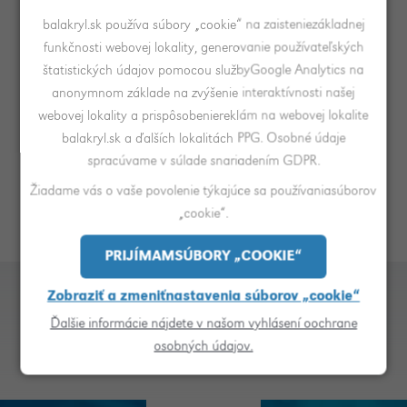
balakryl.sk používa súbory „cookie“ na zaisteniezákladnej
funkčnosti webovej lokality, generovanie používateľských
štatistických údajov pomocou službyGoogle Analytics na
Balakryl Metal 2 v 1
anonymnom základe na zvýšenie interaktívnosti našej
METAL 2v1 je jednozložková antikorózna akrylátová vodou
webovej lokality a prispôsobeniereklám na webovej lokalite
riediteľná náterová hmota pre vonkajšie aj vnútorné použitie
balakryl.sk a ďalších lokalitách PPG. Osobné údaje
s vynikajúcou priľnavosťou na rôzne typy povrchu.
spracúvame v súlade snariadením GDPR.
Vypočítať pokrytie
Vyberte si farbu
Žiadame vás o vaše povolenie týkajúce sa používaniasúborov
„cookie“.
PRIJÍMAMSÚBORY „COOKIE“
Zobraziť a zmeniťnastavenia súborov „cookie“
Prečítajte si tiež
Ďalšie informácie nájdete v našom vyhlásení oochrane
osobných údajov.