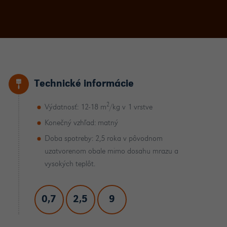
Technické informácie
2
Výdatnosť: 12-18 m
/kg v 1 vrstve
Konečný vzhľad: matný
Doba spotreby: 2,5 roka v pôvodnom
uzatvorenom obale mimo dosahu mrazu a
vysokých teplôt.
0,7
2,5
9