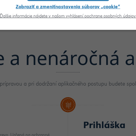
Zobraziť a zmeniťnastavenia súborov „cookie“
Ďalšie informácie nájdete v našom vyhlásení oochrane osobných údajov
e a nenáročná a
prípravou a pri dodržaní aplikačného postupu budete spok
Prihláška
drevo. Určená na ochranné