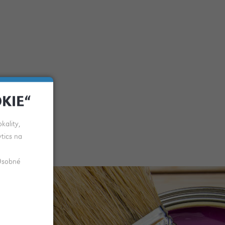
KIE“
kality,
tics na
 Osobné