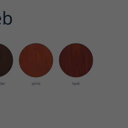
eb
der
pínia
teak