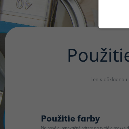
Použiti
Len s dôkladnou 
Použitie farby
Na nové aj renovačné nátery na tvrdé a mäkké 