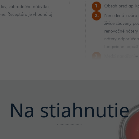
Obsah pred apliká
ľadov, záhradného nábytku,
bne. Receptúra je vhodná aj
Neriedenú lazúru a
živice zbavený po
renovačné nátery 
nátery odporúča
fungicídne napúšť
Medzi nanášaním j
prebrúsiť jemným
nesmie klesnúť po
Pomôcky po použi
Na stiahnutie