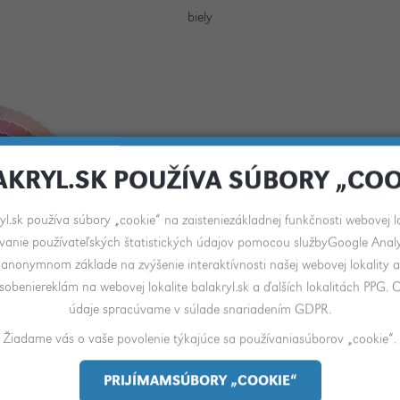
biely
Nevybrali ste si?
AKRYL.SK POUŽÍVA SÚBORY „COO
Nechajte si natónovať odtieň lazúry podľa svojho
výberu.
yl.sk používa súbory „cookie“ na zaisteniezákladnej funkčnosti webovej lo
vanie používateľských štatistických údajov pomocou službyGoogle Analy
anonymnom základe na zvýšenie interaktívnosti našej webovej lokality a
sobeniereklám na webovej lokalite balakryl.sk a ďalších lokalitách PPG.
údaje spracúvame v súlade snariadením GDPR.
Žiadame vás o vaše povolenie týkajúce sa používaniasúborov „cookie“.
PRIJÍMAMSÚBORY „COOKIE“