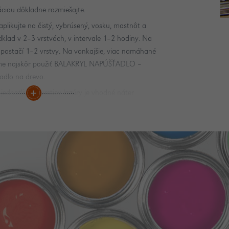
ciou dôkladne rozmiešajte.
plikujte na čistý, vybrúsený, vosku, mastnôt a
dklad v 2–3 vrstvách, v intervale 1–2 hodiny. Na
postačí 1–2 vrstvy. Na vonkajšie, viac namáhané
me najskôr použiť BALAKRYL NAPÚŠŤADLO –
adlo na drevo.
ednotlivých vrstiev lazúry je vhodné náter
 brúsnym papierom. Teplota podkladu a okolia
d 10 °C.
tí ihneď umyte vodou.