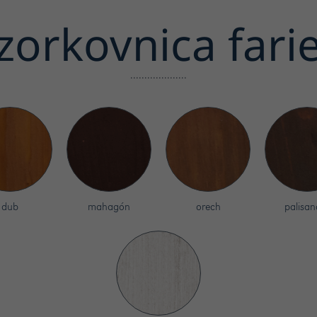
zorkovnica fari
dub
mahagón
orech
palisan