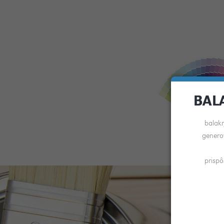
BAL
balakr
genero
prispô