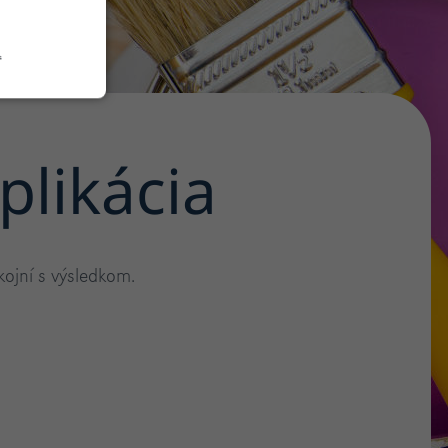
.
plikácia
ojní s výsledkom.