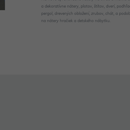
a dekoratívne nátery, plotov, štítov, dverí, podh
pergol, drevených obložení, zrubov, chát, a podo
na nátery hračiek a detského nábytku.