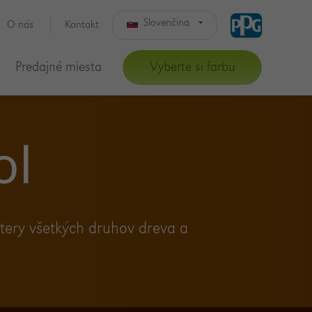
Slovenčina
O nás
Kontakt
Čeština
Predajné miesta
Vyberte si farbu
ol
tery všetkých druhov dreva a