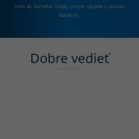
trefa do čierneho. Všetky pritom nájdete v ponuke
Balakrylu.
Dobre vedieť