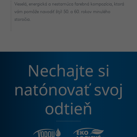
Veselá, energická a nestarnúca farebná kompozícia, ktorá
vám pomôže navodiť štýl 50. a 60. rokov minulého
storočia.
Nechajte si
natónovať svoj
odtieň