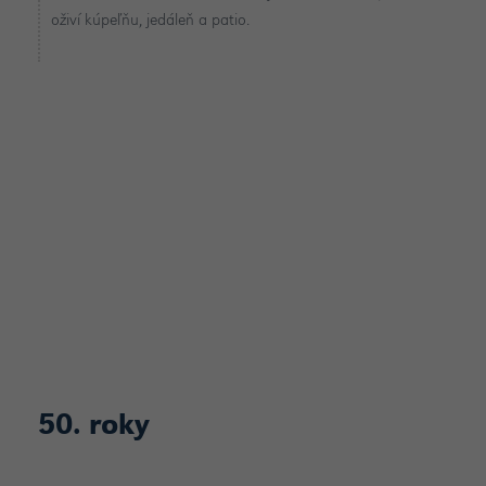
oživí kúpeľňu, jedáleň a patio.
50. roky