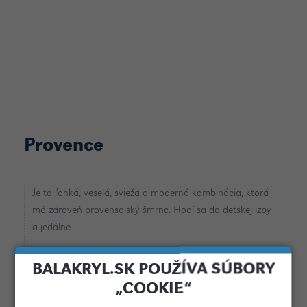
Provence
Je to ľahká, veselá, svieža a moderná kombinácia, ktorá
má zároveň provensalský šmrnc. Hodí sa do detskej izby
a jedálne.
BALAKRYL.SK POUŽÍVA SÚBORY
„COOKIE“