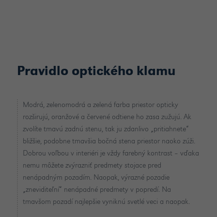
Pravidlo optického klamu
Modrá, zelenomodrá a zelená farba priestor opticky
rozširujú, oranžové a červené odtiene ho zasa zužujú. Ak
zvolíte tmavú zadnú stenu, tak ju zdanlivo „pritiahnete“
bližšie, podobne tmavšia bočná stena priestor naoko zúži.
Dobrou voľbou v interiéri je vždy farebný kontrast – vďaka
nemu môžete zvýrazniť predmety stojace pred
nenápadným pozadím. Naopak, výrazné pozadie
„zneviditeľní“ nenápadné predmety v popredí. Na
tmavšom pozadí najlepšie vyniknú svetlé veci a naopak.