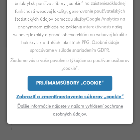
balakryl.sk používa súbory „cookie“ na zaisteniezákladnej
funkčnosti webovej lokality, generovanie používateľských
štatistických údajov pomocou službyGoogle Analytics na
anonymnom základe na zvýšenie interaktívnosti našej
webovej lokality a prispôsobeniereklám na webovej lokalite
balakryl.sk a ďalších lokalitách PPG. Osobné údaje
spracúvame v súlade snariadením GDPR.
Žiadame vás o vaše povolenie týkajúce sa používaniasúborov
„cookie“.
Pánska voľba
PRIJÍMAMSÚBORY „COOKIE“
Zobraziť a zmeniťnastavenia súborov „cookie“
Zaujímavá kombinácia pôsobiaca industriálnym dojmom.
Ďalšie informácie nájdete v našom vyhlásení oochrane
Často si ju vyberajú muži a hodí sa do striedmych
osobných údajov.
interiérov, podkroví a pod.