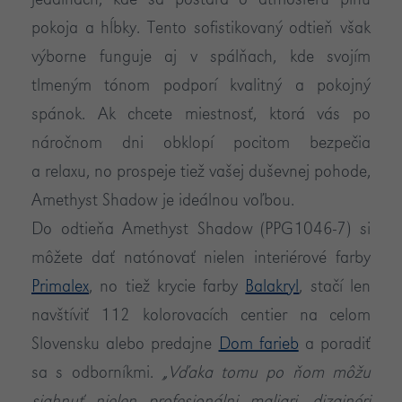
jedálňach, kde sa postará o atmosféru plnú
pokoja a hĺbky. Tento sofistikovaný odtieň však
výborne funguje aj v spálňach, kde svojím
tlmeným tónom podporí kvalitný a pokojný
spánok. Ak chcete miestnosť, ktorá vás po
náročnom dni obklopí pocitom bezpečia
a relaxu, no prospeje tiež vašej duševnej pohode,
Amethyst Shadow je ideálnou voľbou.
Do odtieňa Amethyst Shadow (PPG1046-7) si
môžete dať natónovať nielen interiérové farby
Primalex
, no tiež krycie farby
Balakryl
, stačí len
navštíviť 112 kolorovacích centier na celom
Slovensku alebo predajne
Dom farieb
a poradiť
sa s odborníkmi.
„Vďaka tomu po ňom môžu