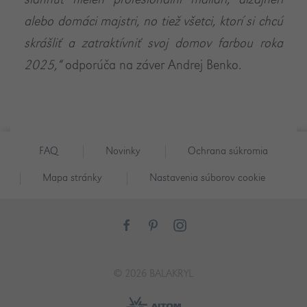
siahnuť nielen profesionálni maliari, dizajnéri
alebo domáci majstri, no tiež všetci, ktorí si chcú
skrášliť a zatraktívniť svoj domov farbou roka
2025,“
odporúča na záver Andrej Benko.
FAQ
Novinky
Ochrana súkromia
Mapa stránky
Nastavenia súborov cookie
© 2026 BALAKRYL