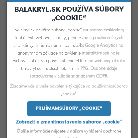
Benko, obchodný riaditeľ PPG pre Slovensko,
BALAKRYL.SK POUŽÍVA SÚBORY
divízia Architectural Coatings, a dodáva
:
„COOKIE“
„Amethyst Shadow sa mení od jemnej fialovej
balakryl.sk používa súbory „cookie“ na zaisteniezákladnej
po sýty bordový odtieň, vďaka čomu je
funkčnosti webovej lokality, generovanie používateľských
ideálnou voľbou pre tých, ktorí túžia po interiéri
štatistických údajov pomocou službyGoogle Analytics na
s nádychom tajomna a elegancie, najmä ak ho
anonymnom základe na zvýšenie interaktívnosti našej
webovej lokality a prispôsobeniereklám na webovej lokalite
skombinujete s podobne sfarbeným nábytkom
balakryl.sk a ďalších lokalitách PPG. Osobné údaje
a bytovými doplnkami. V spojení so svetlými
spracúvame v súlade snariadením GDPR.
neutrálnymi farbami zasa vytvára severský,
Žiadame vás o vaše povolenie týkajúce sa používaniasúborov
strohý a jednoduchý štýl.”
„cookie“.
PRIJÍMAMSÚBORY „COOKIE“
Zobraziť a zmeniťnastavenia súborov „cookie“
Ďalšie informácie nájdete v našom vyhlásení oochrane