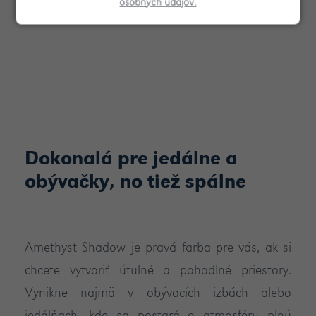
osobných údajov.
Dokonalá pre jedálne a
obývačky, no tiež spálne
Amethyst Shadow je pravá farba pre vás, ak si
chcete vytvoriť útulné a pohodlné priestory.
Vynikne najmä v obývacích izbách alebo