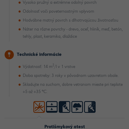
Vysoko pružný a extrémne odolný povrch
Odolnosť voči poveternostným vplyvom
Hodvábne matný povrch s dlhotrvajúcou životnosťou
Náter na rôzne povrchy - drevo, oceľ, hliník, meď, betón,
tehly, plast, keramika, dlaždice
Technické informácie
2
Výdatnosť: 14 m
/l v 1 vrstve
Doba spotreby: 3 roky v pôvodnom uzavretom obale.
Skladujte na suchom, dobre vetranom mieste pri teplote
+5 až +35 °C.
Protišmykový atest