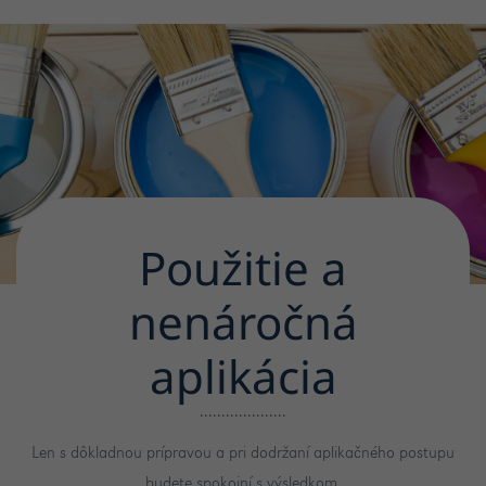
Použitie a
nenáročná
aplikácia
Len s dôkladnou prípravou a pri dodržaní aplikačného postupu
budete spokojní s výsledkom.