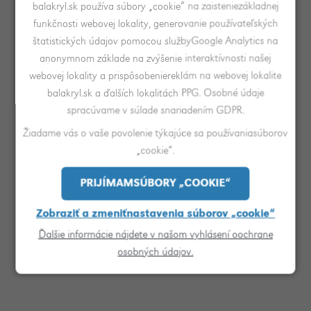
červená
žltá
červená
biela
balakryl.sk používa súbory „cookie“ na zaisteniezákladnej
funkčnosti webovej lokality, generovanie používateľských
štatistických údajov pomocou službyGoogle Analytics na
anonymnom základe na zvýšenie interaktívnosti našej
webovej lokality a prispôsobeniereklám na webovej lokalite
RAL 6005
RAL 7046
balakryl.sk a ďalších lokalitách PPG. Osobné údaje
machová
Televízna
spracúvame v súlade snariadením GDPR.
zelená
šedá 2
Žiadame vás o vaše povolenie týkajúce sa používaniasúborov
„cookie“.
PRIJÍMAMSÚBORY „COOKIE“
Zobraziť a zmeniťnastavenia súborov „cookie“
Ďalšie informácie nájdete v našom vyhlásení oochrane
osobných údajov.