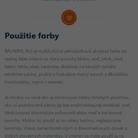
Použitie farby
BALAKRYL 9v1 je multifunkčná jednozložková akrylová farba na
vodnej báze určená na rôzne povrchy (drevo, oceľ, hliník, meď,
betón, tehla, plast, keramika, dlaždice), na ktorých vytvára
extrémne odolný, pružný a hodvábne matný povrch s dlhodobou
trvanlivosťou, najmä v exteriéri.
Je vhodný na nové ako aj obnovujúce nátery mnohých povrchov,
ako sú pozinkované plechy (aj bez predchádzajúcej oxidácie), oceľ,
hliník (vopred skontrolujte priľnavosť) alebo meď a iné kovové
povrchy. Možno ho použiť aj na nátery betónu, neglazovanej
keramiky, dreva, cementovláknitých a drevotrieskových dosiek a
ďalších stavebných materiálov. V interiéri sa môže použiť aj na