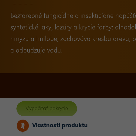
Bezfarebné fungicídne a insekticídne napúšť
syntetické laky, lazúry a krycie farby: dlho
hmyzu a hnilobe, zachováva kresbu dreva, p
a odpudzuje vodu.
Vypočítať pokrytie
Vlastnosti produktu