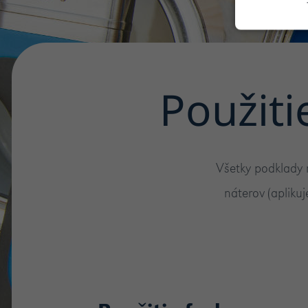
Použiti
Všetky podklady m
náterov (aplik