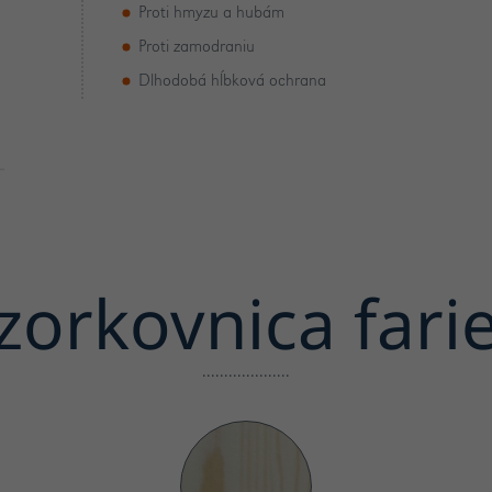
Proti hmyzu a hubám
Proti zamodraniu
Dlhodobá hĺbková ochrana
zorkovnica fari