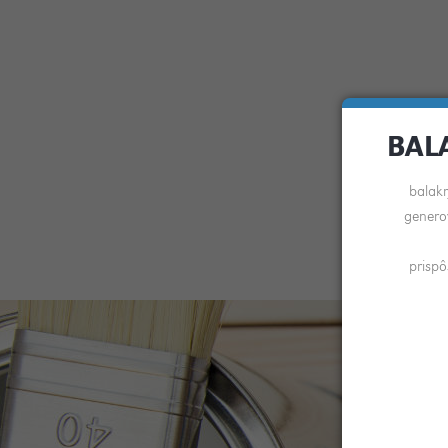
BAL
balakr
genero
prispô