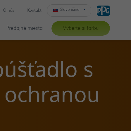
Slovenčina
O nás
Kontakt
Čeština
Predajné miesta
Vyberte si farbu
púšťadlo s
u ochranou