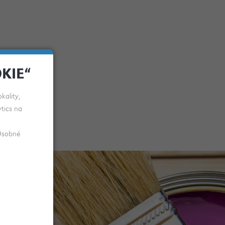
KIE“
kality,
tics na
 Osobné
.