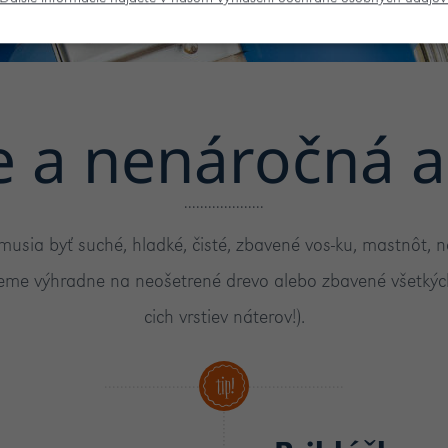
e a nenáročná a
usia byť suché, hladké, čisté, zbavené vos-ku, mastnôt, n
ujeme výhradne na neošetrené drevo alebo zbavené všetkýc
cich vrstiev náterov!).