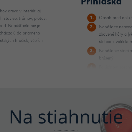
Prihláška
ov dreva v interiéri aj
Obsah pred apliká
h stavieb, trámov, plotov,
od. Napúšťadlo nie je
Nanášajte neried
ichádzajú do priameho
zbavené kôry a lyk
tských hračiek, včelích
štetcom, valčeko
Nanášanie striek
brúsený.
Po úplnom zaschnu
vrchný náter, lazú
Pomôcky po použi
Na stiahnutie