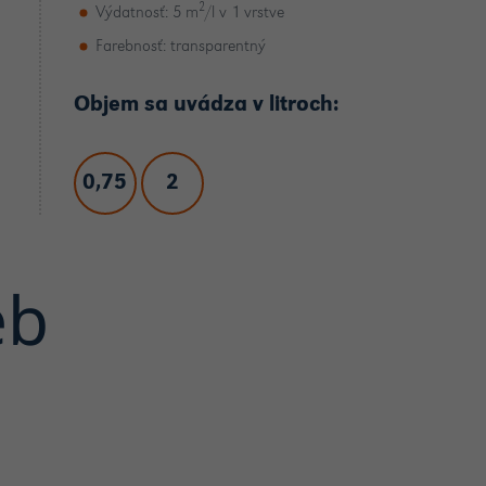
2
Výdatnosť: 5 m
/l v 1 vrstve
Farebnosť: transparentný
Objem sa uvádza v litroch:
0,75
2
eb