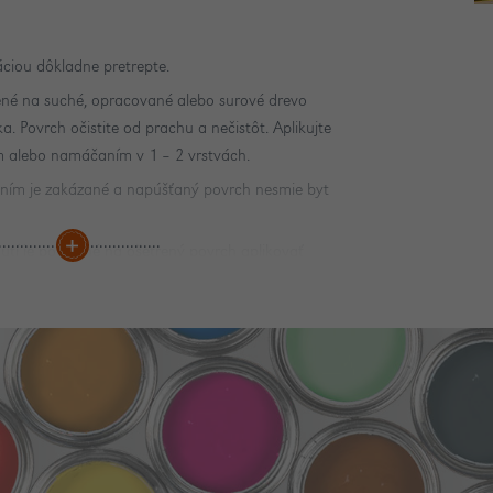
ciou dôkladne pretrepte.
ené na suché, opracované alebo surové drevo
a. Povrch očistite od prachu a nečistôt. Aplikujte
m alebo namáčaním v 1 – 2 vrstvách.
aním je zakázané a napúšťaný povrch nesmie byt
tí je potrebné na ošetrený povrch aplikovať
ru alebo bezfarebný lak čo najskôr.
tí ihneď umyte vodou.