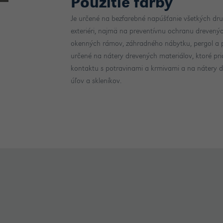
Použitie farby
Je určené na bezfarebné napúšťanie všetkých druh
exteriéri, najmä na preventívnu ochranu drevenýc
okenných rámov, záhradného nábytku, pergol a p
určené na nátery drevených materiálov, ktoré pr
kontaktu s potravinami a krmivami a na nátery de
úľov a skleníkov.