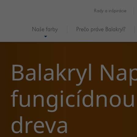
Rady a inšpirácie
Naše farby
Prečo práve Balakryl?
Balakryl Na
fungicídno
dreva