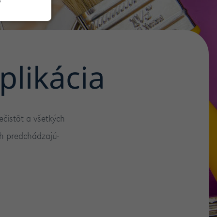
plikácia
ečistôt a všetkých
h predchádzajú-