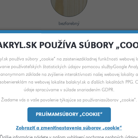
bezfarebný
AKRYL.SK POUŽÍVA SÚBORY „COO
yl.sk používa súbory „cookie“ na zaisteniezákladnej funkčnosti webovej lo
vanie používateľských štatistických údajov pomocou službyGoogle Analy
anonymnom základe na zvýšenie interaktívnosti našej webovej lokality a
sobeniereklám na webovej lokalite balakryl.sk a ďalších lokalitách PPG.
údaje spracúvame v súlade snariadením GDPR.
Žiadame vás o vaše povolenie týkajúce sa používaniasúborov „cookie“.
PRIJÍMAMSÚBORY „COOKIE“
Zobraziť a zmeniťnastavenia súborov „cookie“
Ďalšie informácie nájdete v našom vyhlásení oochrane osobných údajov